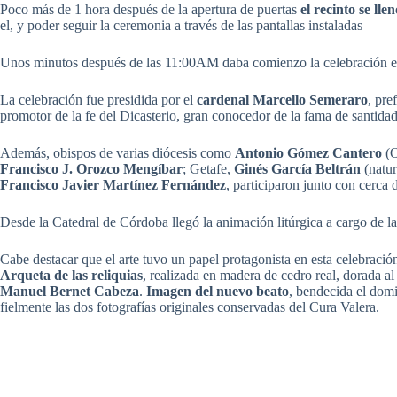
Poco más de 1 hora después de la apertura de puertas
el recinto se llen
el, y poder seguir la ceremonia a través de las pantallas instaladas
Unos minutos después de las 11:00AM daba comienzo la celebración en l
La celebración fue presidida por el
cardenal Marcello Semeraro
, pre
promotor de la fe del Dicasterio, gran conocedor de la fama de santida
Además, obispos de varias diócesis como
Antonio Gómez Cantero
(O
Francisco J. Orozco Mengíbar
; Getafe,
Ginés García Beltrán
(natur
Francisco Javier Martínez Fernández
, participaron junto con cerca
Desde la Catedral de Córdoba llegó la animación litúrgica a cargo de l
Cabe destacar que el arte tuvo un papel protagonista en esta celebración
Arqueta de las reliquias
, realizada en madera de cedro real, dorada al
Manuel Bernet Cabeza
.
Imagen del nuevo beato
, bendecida el domi
fielmente las dos fotografías originales conservadas del Cura Valera.