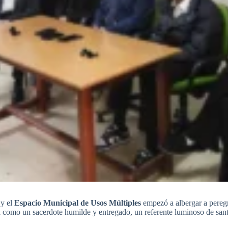
 y el
Espacio Municipal de Usos Múltiples
empezó a albergar a peregri
a como un sacerdote humilde y entregado, un referente luminoso de san