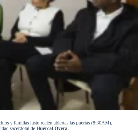
nos y familias justo recién abiertas las puertas (8:30AM),
tidad sacerdotal de
Huércal-Overa
.