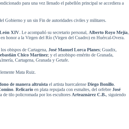
ondicionado para una vez llenado el pabellón principal se accediera a
 Gobierno y un sin Fin de autoridades civiles y militares.
 León XIV
. Le acompañó su secretario personal,
Alberto Royo Mejía
,
uo en honor a la Virgen del Río (Virgen del Cuadro) en Huércal-Overa.
; los obispos de Cartagena,
José Manuel Lorca Planes
; Guadix,
ebastián Chico Martínez
; y el arzobispo emérito de Granada,
 Almería, Cartagena, Granada y Getafe.
 Clemente Mata Ruiz.
dono de manera altruista
el artista huercalense
Diego Bonillo
.
Comino
.
Relicario
en plata repujada con esmaltes, del orfebre
José
a de tilo policromada por los escultores
Arteaznárez C.B.
, siguiendo