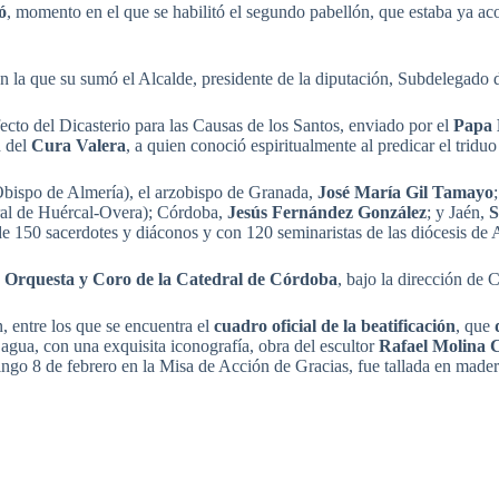
ó
, momento en el que se habilitó el segundo pabellón, que estaba ya ac
a que su sumó el Alcalde, presidente de la diputación, Subdelegado del
fecto del Dicasterio para las Causas de los Santos, enviado por el
Papa
d del
Cura Valera
, a quien conoció espiritualmente al predicar el trid
bispo de Almería), el arzobispo de Granada,
José María Gil Tamayo
al de Huércal-Overa); Córdoba,
Jesús Fernández González
; y Jaén,
S
 de 150 sacerdotes y diáconos y con 120 seminaristas de las diócesis de
a
Orquesta y Coro de la Catedral de Córdoba
, bajo la dirección de
, entre los que se encuentra el
cuadro oficial de la beatificación
, que
 agua, con una exquisita iconografía, obra del escultor
Rafael Molina 
ngo 8 de febrero en la Misa de Acción de Gracias, fue tallada en mader