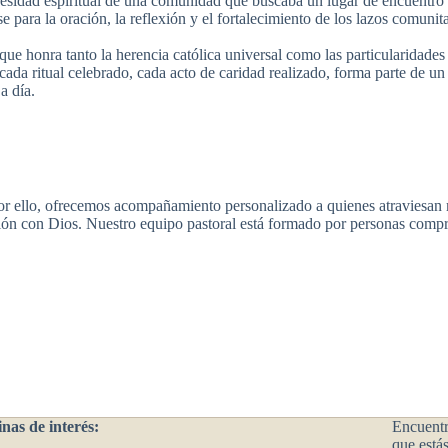
ecesidad espiritual de una comunidad que buscaba un lugar de encuentro
 para la oración, la reflexión y el fortalecimiento de los lazos comunita
que honra tanto la herencia católica universal como las particularidades
cada ritual celebrado, cada acto de caridad realizado, forma parte de un
a día.
Por ello, ofrecemos acompañamiento personalizado a quienes atraviesan 
ión con Dios. Nuestro equipo pastoral está formado por personas compr
nas de interés:
Encuentra
que está