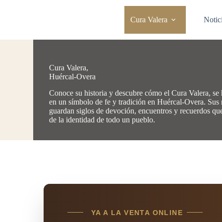
Saltar
al
Cura Valera
Notic
contenido
Cura Valera,
Huércal-Overa
Conoce su historia y descubre cómo el Cura Valera, se
en un símbolo de fe y tradición en Huércal-Overa. Sus
guardan siglos de devoción, encuentros y recuerdos qu
de la identidad de todo un pueblo.
YA A LA VENTA ONLINE