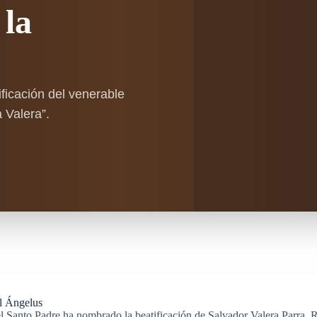
 la
ficación del venerable
 Valera”.
el Ángelus
 el Santo Padre ha nombrado la beatificación de Salvador Valera Parra. 