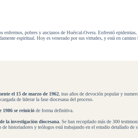
os enfermos, pobres y ancianos de Huércal-Overa. Enfrentó epidemias, d
mente espiritual. Hoy es venerado por sus virtudes, y está en camino h
almente el 15 de marzo de 1962
, tras años de devoción popular y numero
ncargada de liderar la fase diocesana del proceso.
e 1986 se reinició
de forma definitiva.
e la investigación diocesana
. Se han recopilado más de 300 testimon
de historiadores y teólogos está trabajando en el estudio detallado de s