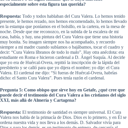
especialmente sobre esta figura tan querida?
Respuesta:
Todo y todos hablaban del Cura Valera. Lo hemos tenido
presente, le hemos rezado, nos hemos encomendado, lo hemos llevado
en la estampa que poníamos en el bolsillo, en la cartera, en la mesa de
noche. Desde que me reconozco, en la subida de la escalera de mi
casa, había, y hay, una pintura del Cura Valera que tiene una historia
muy bonita. Su imagen siempre nos ha acompañado, y recuerdo
siempre a mi madre cuando subíamos o bajábamos, tocar el cuadro y
decir: “Cura Valera líbranos de todo lo malo”. Hay otra anécdota: era
estudiante en Roma e hicieron cardenal a D. Ángel Suquía. Al decirle
que yo era de Huércal-Overa, repitió la inscripción de la lápida del
presbiterio y se calló para que yo dijera el nombre; yo dije: el Cura
Valera. El cardenal me dijo: “Si fueras de Huércal-Overa, habrías
dicho: el Santo Cura Valera”. Pues tenía razón el cardenal.
Pregunta 5: Como obispo que sirve hoy en Getafe, ¿qué cree que
puede decir el testimonio del Cura Valera a los cristianos del siglo
XXI, más allá de Almería y Cartagena?
Respuesta:
El testimonio de santidad es siempre universal. El Cura
Valera nos habla de la primacía de Dios. Dios es lo primero, y en Él se
ordena nuestra vida y nos lleva a los demás. D. Salvador vivía para
Dios y para los demás, es un testimonio de entrega, de cercanía al