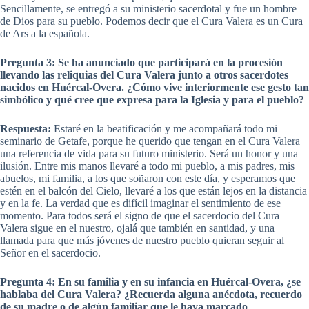
Sencillamente, se entregó a su ministerio sacerdotal y fue un hombre
de Dios para su pueblo. Podemos decir que el Cura Valera es un Cura
de Ars a la española.
Pregunta 3: Se ha anunciado que participará en la procesión
llevando las reliquias del Cura Valera junto a otros sacerdotes
nacidos en Huércal-Overa. ¿Cómo vive interiormente ese gesto tan
simbólico y qué cree que expresa para la Iglesia y para el pueblo?
Respuesta:
Estaré en la beatificación y me acompañará todo mi
seminario de Getafe, porque he querido que tengan en el Cura Valera
una referencia de vida para su futuro ministerio. Será un honor y una
ilusión. Entre mis manos llevaré a todo mi pueblo, a mis padres, mis
abuelos, mi familia, a los que soñaron con este día, y esperamos que
estén en el balcón del Cielo, llevaré a los que están lejos en la distancia
y en la fe. La verdad que es difícil imaginar el sentimiento de ese
momento. Para todos será el signo de que el sacerdocio del Cura
Valera sigue en el nuestro, ojalá que también en santidad, y una
llamada para que más jóvenes de nuestro pueblo quieran seguir al
Señor en el sacerdocio.
Pregunta 4: En su familia y en su infancia en Huércal-Overa, ¿se
hablaba del Cura Valera? ¿Recuerda alguna anécdota, recuerdo
de su madre o de algún familiar que le haya marcado