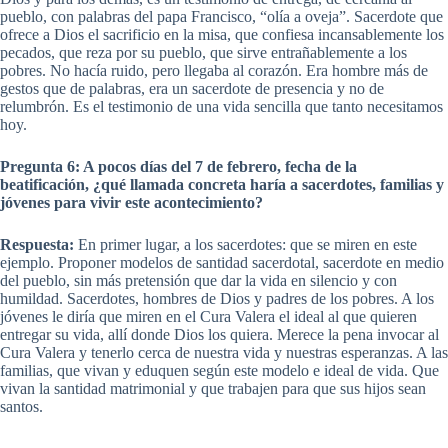
pueblo, con palabras del papa Francisco, “olía a oveja”. Sacerdote que
ofrece a Dios el sacrificio en la misa, que confiesa incansablemente los
pecados, que reza por su pueblo, que sirve entrañablemente a los
pobres. No hacía ruido, pero llegaba al corazón. Era hombre más de
gestos que de palabras, era un sacerdote de presencia y no de
relumbrón. Es el testimonio de una vida sencilla que tanto necesitamos
hoy.
Pregunta 6: A pocos días del 7 de febrero, fecha de la
beatificación, ¿qué llamada concreta haría a sacerdotes, familias y
jóvenes para vivir este acontecimiento?
Respuesta:
En primer lugar, a los sacerdotes: que se miren en este
ejemplo. Proponer modelos de santidad sacerdotal, sacerdote en medio
del pueblo, sin más pretensión que dar la vida en silencio y con
humildad. Sacerdotes, hombres de Dios y padres de los pobres. A los
jóvenes le diría que miren en el Cura Valera el ideal al que quieren
entregar su vida, allí donde Dios los quiera. Merece la pena invocar al
Cura Valera y tenerlo cerca de nuestra vida y nuestras esperanzas. A las
familias, que vivan y eduquen según este modelo e ideal de vida. Que
vivan la santidad matrimonial y que trabajen para que sus hijos sean
santos.