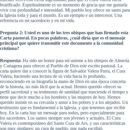
beatificado. Espiritualmente es un momento de gracia que me gustaría
vivir con profundidad e intensidad. Mi pueblo hoy ofrece un santo para
la Iglesia toda y para el mundo. Es un ejemplo e un intercesor. Una
referencia en mi sacerdocio y en mi vida.
Pregunta 2: Usted es uno de los tres obispos que han firmado esta
Carta pastoral. En pocas palabras, ¿cuál diría que es el mensaje
principal que quiere transmitir este documento a la comunidad
cristiana?
Respuesta:
Ha sido un honor para mí unirme a los obispos de Almería
y Cartagena para ofrecer al Pueblo de Dios este escrito pastoral. La
carta quiere dar a conocer la figura de Salvador Valera Parra, el Cura
Valera, haciendo una lectura de su vida hacia lo profundo,
reconociendo en su biografía la mano de Dios en una época concreta
de la historia, no más fácil que la actual. Hemos querido ofrecer su
perfil sacerdotal y su testimonio de santidad que trasciende el tiempo y
tiene que decir mucho a los hombres y las mujeres de hoy. Hemos
querido insistir en su cercanía y amor a los pobres y a los alejados. Un
testimonio que es fundamental a la Iglesia, y que tenemos que recibir
hoy. En la carta hay un mensaje para todos, pero especialmente para
los sacerdotes. Los santos siempre son jóvenes y actuales. El Cura
Valera es contemporáneo del Santo Cura de Ars, y sus características
son muy similares: un cura de pueblo, que nada escribió.