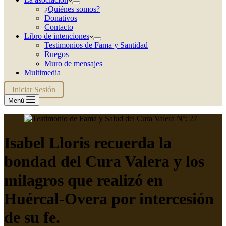
¿Quiénes somos?
Donativos
Contacto
Libro de intenciones
Testimonios de Fama y Santidad
Ruegos
Muro de mensajes
Multimedia
Iniciar Sesión
Menú
Isabel Lloris recuerda la
bondad del Cura Valera y los
milagros que realizó en
Huércal-Overa por intercesión
de su fe.