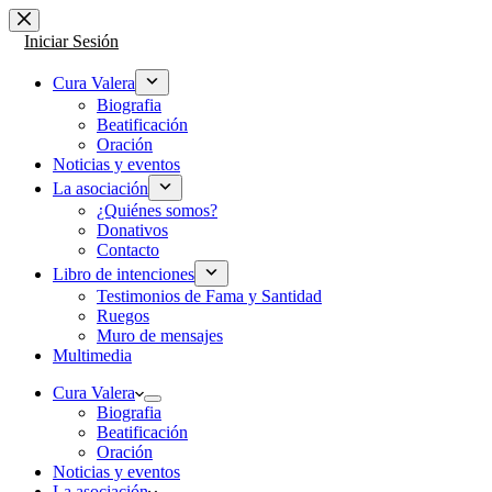
Saltar
al
Iniciar Sesión
contenido
Cura Valera
Biografia
Beatificación
Oración
Noticias y eventos
La asociación
¿Quiénes somos?
Donativos
Contacto
Libro de intenciones
Testimonios de Fama y Santidad
Ruegos
Muro de mensajes
Multimedia
Cura Valera
Biografia
Beatificación
Oración
Noticias y eventos
La asociación